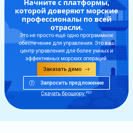
Начните с платформы,
которой доверяют морские
профессионалы по всей
отрасли.
Это не просто ещё одно программное
обеспечение для управления. Это ваш
центр управления для более умных и
эффективных морских операций.
Заказать демо
Запросить предложение
Скачать брошюру
PDF